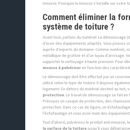
mousse. Pourquoi la mousse s’installe sur votre t
Comment éliminer la for
système de toiture ?
Avant tout, parlons du matériel. Le démoussage (d
d’avoir des équipements adaptés. Vous pouvez v
auprès d’experts du domaine. Comme matériel, vo
métallique de grattoir et d’un tuyau d’arrosage. V
supporter le nettoyage à haute pression. Pour dé
mousse à pulvériser
en fonction des caractéristi
Le démoussage doit être effectué par un couvreur p
utilisé selon le type de toiture. Il dispose égalem
logement. En dehors du matériel destiné au toit
protection
. Le travail de démoussage se fait en 
Prévoyez un casque de protection, des chaussure
protection. Dans ce cas de figure, un échafaudage 
l’échafaudage et vous avoir muni des équipements 
Tout d’abord, pulvérisez le produit anti-mousse, la
la surface de la toiture
jusqu’à vous débarrasser