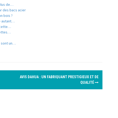
 plus de…
r des bacs acier
on bois ?
le autant…
 cette…
lettes…
y sont un…
AVIS DAHUA : UN FABRIQUANT PRESTIGIEUX ET DE
QUALITÉ