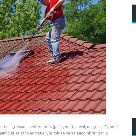
outes agressions extérieures (pluie, vent, soleil, neige…). Exposé
humidité et sans entretien, le toit se verra encombrer par la