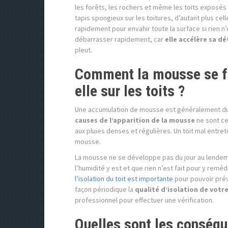
les forêts, les rochers et même les toits exposés
tapis spongieux sur les toitures, d’autant plus cel
rapidement pour envahir toute la surface si rien n’e
débarrasser rapidement, car
elle accélère sa d
pleut.
Comment la mousse se fo
elle sur les toits ?
Une accumulation de mousse est généralement due 
causes de l’apparition de la mousse
ne sont ce
aux pluies denses et régulières. Un toit mal entre
mousse.
La mousse ne se développe pas du jour au lendem
l’humidité y est et que rien n’est fait pour y reméd
l’isolation du toit est importante
pour pouvoir prév
façon périodique la
qualité d’isolation de votr
professionnel pour effectuer une vérification.
Quelles sont les conséq