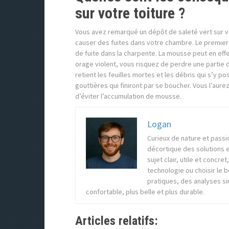
sur votre toiture ?
Vous avez remarqué un dépôt de saleté vert sur votr
causer des fuites dans votre chambre. Le premier 
de fuite dans la charpente. La mousse peut en effet
orage violent, vous risquez de perdre une partie d
retient les feuilles mortes et les débris qui s’y p
gouttières qui finiront par se boucher. Vous l’aur
d’éviter l’accumulation de mousse.
Logan
Curieux de nature et passi
décortique des solutions e
sujet clair, utile et concr
technologie ou choisir le 
pratiques, des analyses s
confortable, plus belle et plus durable.
Articles relatifs: