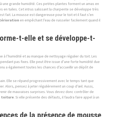
 à une grande humidité. Ces petites plantes forment un amas en
les en tuiles. Cet intrus salissant la charpente se développe très
st fait. La mousse est dangereuse pour le toit et il faut s’en
étérioration
en empêchant l’eau de ruisseler facilement quand il
rme-t-elle et se développe-t-
à l’humidité et au manque de nettoyage régulier du toit. Les
pendant pas fixes. Elle peut être issue d’une forte humidité due
tenu a également toutes les chances d’accueillir un dépôt de
ain. Elle se répand progressivement avec le temps tant que
ier. Alors, pensez à jeter régulièrement un coup d’œil. Aussi,
enir de mauvaises surprises. Vous devez donc contrôler de
e toiture
. Si elle présente des défauts, il faudra faire appel à un
uences de la présence de mousse