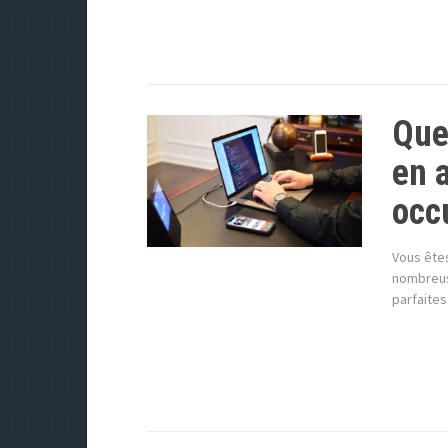
Que
en 
occ
Vous êtes
nombreus
parfaites