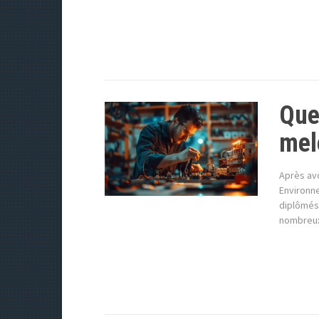
Que
mel
Après avo
Environn
diplômés.
nombreux