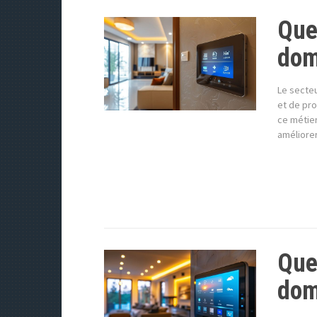
Que
dom
Le secteu
et de pro
ce métie
améliorer
Quel
dom