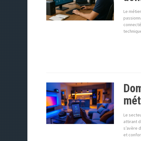
Le métier
passionna
connecté
technique
Domo
mét
Le secte
attirant 
s’avère d
et confor