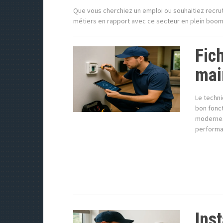
Que vous cherchiez un emploi ou souhaitiez recru
métiers en rapport avec ce secteur en plein boo
Fich
mai
Le techni
bon fonc
modernes. 
performa
Inst