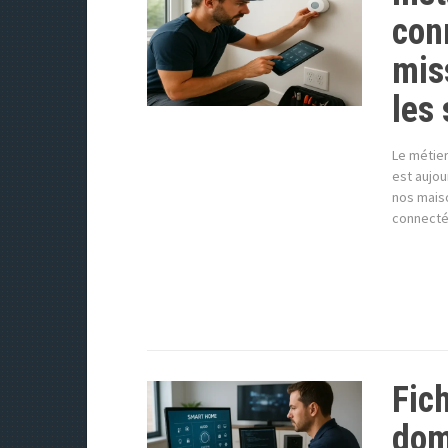
con
mis
les 
Le métier
est aujou
nos maiso
connecté,
Fich
dom