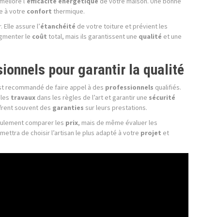
méliore l’
efficacité énergétique
de votre maison. Une bonne
ue à votre
confort
thermique.
 Elle assure l’
étanchéité
de votre toiture et prévient les
gmenter le
coût
total, mais ils garantissent une
qualité
et une
ionnels pour garantir la qualité
 est recommandé de faire appel à des
professionnels
qualifiés.
 les
travaux
dans les règles de l’art et garantir une
sécurité
ffrent souvent des
garanties
sur leurs prestations.
eulement comparer les
prix
, mais de même évaluer les
mettra de choisir l’artisan le plus adapté à votre
projet
et