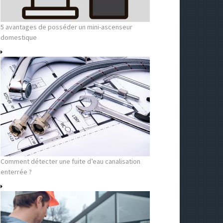
5 avantages de posséder un mini-ascenseur
domestique
Comment détecter une fuite d’eau canalisation
enterrée ?