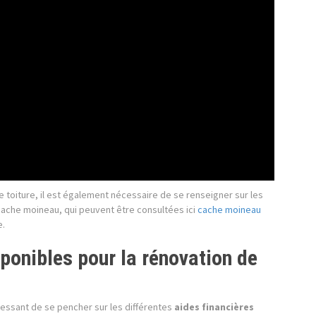
 toiture, il est également nécessaire de se renseigner sur les
 cache moineau, qui peuvent être consultées ici
cache moineau
e.
sponibles pour la rénovation de
téressant de se pencher sur les différentes
aides financières