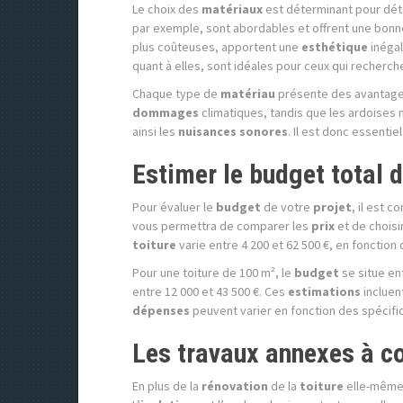
Le choix des
matériaux
est déterminant pour dét
par exemple, sont abordables et offrent une bon
plus coûteuses, apportent une
esthétique
inégal
quant à elles, sont idéales pour ceux qui recherch
Chaque type de
matériau
présente des avantages 
dommages
climatiques, tandis que les ardoises 
ainsi les
nuisances sonores
. Il est donc essenti
Estimer le budget total d
Pour évaluer le
budget
de votre
projet
, il est 
vous permettra de comparer les
prix
et de choisi
toiture
varie entre 4 200 et 62 500 €, en fonction 
Pour une toiture de 100 m², le
budget
se situe en
entre 12 000 et 43 500 €. Ces
estimations
incluen
dépenses
peuvent varier en fonction des spécific
Les travaux annexes à c
En plus de la
rénovation
de la
toiture
elle-même,