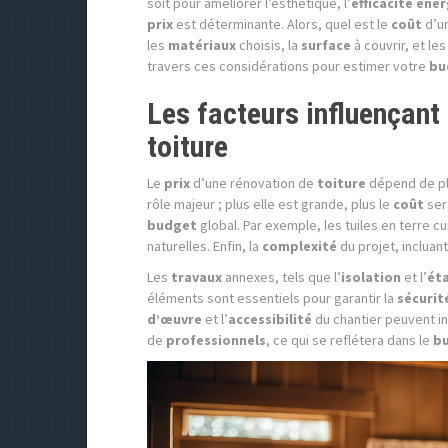
soit pour améliorer l’esthétique, l’
efficacité éne
prix
est déterminante. Alors, quel est le
coût
d’un
les
matériaux
choisis, la
surface
à couvrir, et le
travers ces considérations pour estimer votre
bu
Les facteurs influençant 
toiture
Le
prix
d’une rénovation de
toiture
dépend de plu
rôle majeur ; plus elle est grande, plus le
coût
ser
budget
global. Par exemple, les tuiles en terre
naturelles. Enfin, la
complexité
du projet, incluant
Les
travaux
annexes, tels que l’
isolation
et l’
ét
éléments sont essentiels pour garantir la
sécurit
d’œuvre
et l’
accessibilité
du chantier peuvent in
de
professionnels
, ce qui se reflétera dans le
b