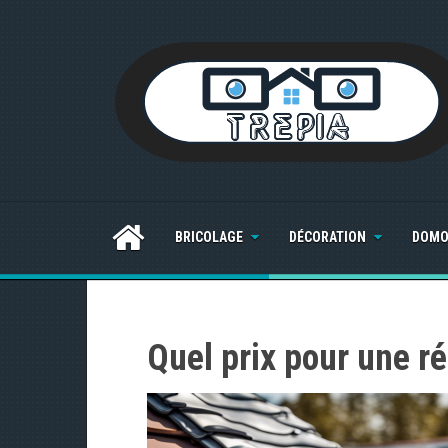
S
k
i
p
t
o
c
o
n
t
e
BRICOLAGE
DÉCORATION
DOMO
n
t
Quel prix pour une ré