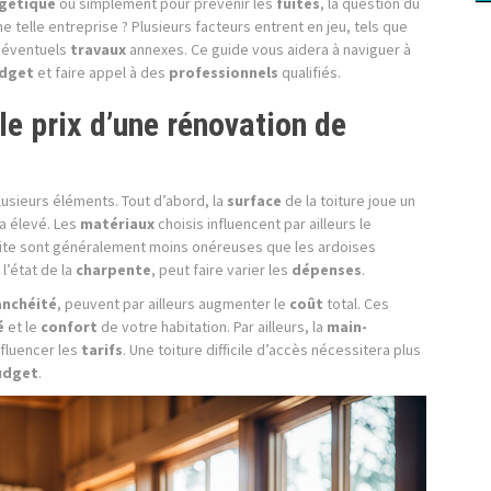
rgétique
ou simplement pour prévenir les
fuites
, la question du
e telle entreprise ? Plusieurs facteurs entrent en jeu, tels que
s éventuels
travaux
annexes. Ce guide vous aidera à naviguer à
dget
et faire appel à des
professionnels
qualifiés.
le prix d’une rénovation de
sieurs éléments. Tout d’abord, la
surface
de la toiture joue un
a élevé. Les
matériaux
choisis influencent par ailleurs le
 cuite sont généralement moins onéreuses que les ardoises
 l’état de la
charpente
, peut faire varier les
dépenses
.
anchéité
, peuvent par ailleurs augmenter le
coût
total. Ces
é
et le
confort
de votre habitation. Par ailleurs, la
main-
fluencer les
tarifs
. Une toiture difficile d’accès nécessitera plus
udget
.