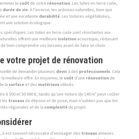
erminer le
coût
de votre
rénovation
. Les tuiles en terre cuite,
ne
durée de vie
. À l’inverse, les ardoises naturelles, bien que
ée et une excellente
durabilité
. Les toitures végétalisées,
ent une solution écologique.
spécifiques. Les tuiles en terre cuite sont résistantes aux
naturelles offrent une meilleure
isolation
acoustique, réduisant
el de bien comprendre vos besoins avant de faire un choix.
e votre projet de rénovation
conseillé de demander plusieurs
devis
à des
professionnels
. Cela
r la meilleure offre. En moyenne, le
coût
d’une
rénovation
de
de la
surface
et des
matériaux
utilisés.
tre 8 500 et 30 000 €, tandis qu’une toiture de 140 m² peut coûter
t les
travaux
de dépose et de pose, mais n’oubliez pas que les
ités régionales et de la
complexité
du projet.
onsidérer
 il est souvent nécessaire d’envisager des
travaux
annexes.