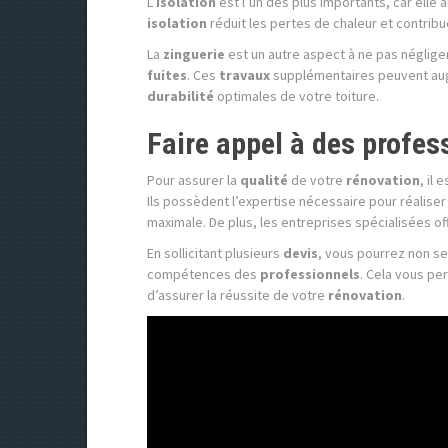
L’
isolation
est l’un des plus importants, car elle a
isolation
réduit les pertes de chaleur et contrib
La
zinguerie
est un autre aspect à ne pas négliger.
fuites
. Ces
travaux
supplémentaires peuvent au
durabilité
optimales de votre toiture.
Faire appel à des profess
Pour assurer la
qualité
de votre
rénovation
, il
Ils possèdent l’expertise nécessaire pour réaliser
maximale. De plus, les entreprises spécialisées o
En sollicitant plusieurs
devis
, vous pourrez non s
compétences des
professionnels
. Cela vous per
d’assurer la réussite de votre
rénovation
.