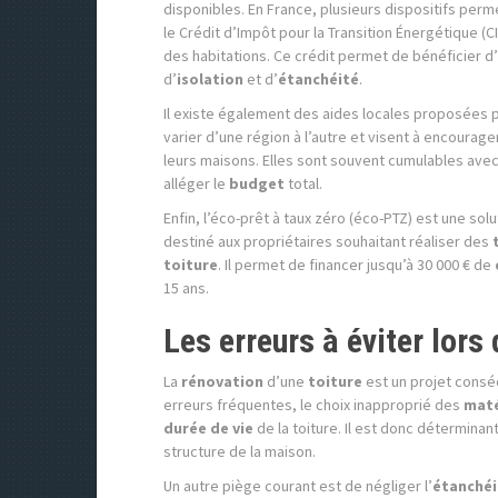
disponibles. En France, plusieurs dispositifs perm
le Crédit d’Impôt pour la Transition Énergétique (C
des habitations. Ce crédit permet de bénéficier d
d’
isolation
et d’
étanchéité
.
Il existe également des aides locales proposées pa
varier d’une région à l’autre et visent à encourage
leurs maisons. Elles sont souvent cumulables avec
alléger le
budget
total.
Enfin, l’éco-prêt à taux zéro (éco-PTZ) est une sol
destiné aux propriétaires souhaitant réaliser des
toiture
. Il permet de financer jusqu’à 30 000 € de
15 ans.
Les erreurs à éviter lors 
La
rénovation
d’une
toiture
est un projet conséq
erreurs fréquentes, le choix inapproprié des
maté
durée de vie
de la toiture. Il est donc détermina
structure de la maison.
Un autre piège courant est de négliger l’
étanchéi