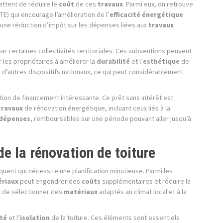
ettent de réduire le
coût
de ces
travaux
. Parmi eux, on retrouve
ITE) qui encourage l’amélioration de l’
efficacité énergétique
’une réduction d’impôt sur les dépenses liées aux
travaux
r certaines collectivités territoriales. Ces subventions peuvent
r les propriétaires à améliorer la
durabilité
et l’
esthétique
de
 d’autres dispositifs nationaux, ce qui peut considérablement
ution de financement intéressante. Ce prêt sans intérêt est
travaux
de rénovation énergétique, incluant ceux liés à la
dépenses
, remboursables sur une période pouvant aller jusqu’à
de la rénovation de toiture
uent qui nécessite une planification minutieuse. Parmi les
riaux
peut engendrer des
coûts
supplémentaires et réduire la
nt de sélectionner des
matériaux
adaptés au climat local et à la
té
et l’
isolation
de la toiture. Ces éléments sont essentiels