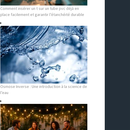
Comment insérer un t sur un tube pvc déjà en
place facilement et garantir l’étanchéité durable
Osmose Inverse : Une introduction à la science de
l’eau