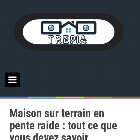
S
k
i
p
t
o
c
o
n
t
e
n
t
Maison sur terrain en
pente raide : tout ce que
vous devez savoir