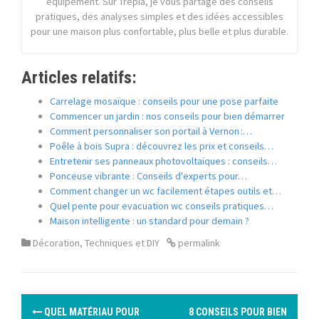
équipement. Sur Trepia, je vous partage des conseils
pratiques, des analyses simples et des idées accessibles
pour une maison plus confortable, plus belle et plus durable.
Articles relatifs:
Carrelage mosaïque : conseils pour une pose parfaite
Commencer un jardin : nos conseils pour bien démarrer
Comment personnaliser son portail à Vernon :…
Poêle à bois Supra : découvrez les prix et conseils…
Entretenir ses panneaux photovoltaïques : conseils…
Ponceuse vibrante : Conseils d'experts pour…
Comment changer un wc facilement étapes outils et…
Quel pente pour evacuation wc conseils pratiques…
Maison intelligente : un standard pour demain ?
Décoration
,
Techniques et DIY
permalink
P
QUEL MATÉRIAU POUR
8 CONSEILS POUR BIEN