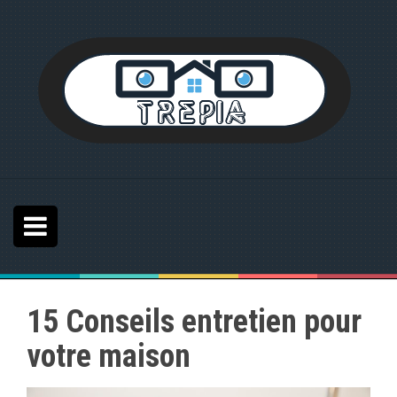
S
k
i
p
t
o
c
o
n
t
e
n
t
15 Conseils entretien pour
votre maison